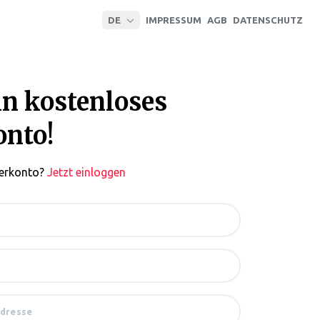
DE
IMPRESSUM
AGB
DATENSCHUTZ
Deutsch (DE)
English (EN)
Español (ES)
in kostenloses
onto!
zerkonto?
Jetzt einloggen
Adresse