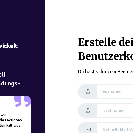
Erstelle de
ickelt
Benutzerk
Du hast schon ein Benut
ll
ldungs-
Vorname
Nachname
 wie
ie Lektionen
en Fall, was
Deine E-Mail-