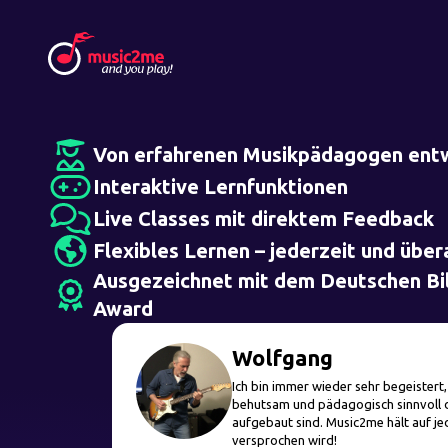
Von erfahrenen Musikpädagogen entw
Interaktive Lernfunktionen
Live Classes mit direktem Feedback
Flexibles Lernen – jederzeit und übera
Ausgezeichnet mit dem Deutschen Bi
Award
Wolfgang
Ich bin immer wieder sehr begeistert,
behutsam und pädagogisch sinnvoll d
aufgebaut sind. Music2me hält auf jed
versprochen wird!